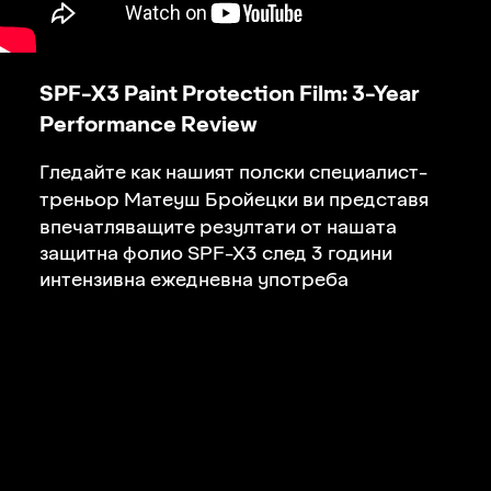
SPF-X3 Paint Protection Film:
3-Year
Performance Review
й
Гледа
те как нашият полски специалист-
й
треньор Матеуш Бро
ецки ви представя
впечатляващите резултати от нашата
защитна фолио
SPF-X3
след 3 години
интензивна ежедневна употреба