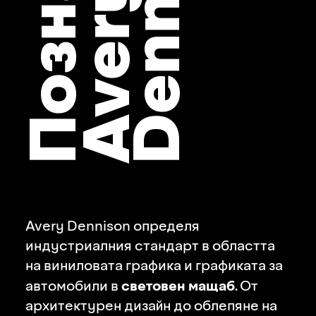
n
Позна
y
i
Avery Dennison определя
индустриалния стандарт в областта
на виниловата графика и графиката за
световен мащаб
автомобили в
. От
й
архитектурен диза
н до облепяне на