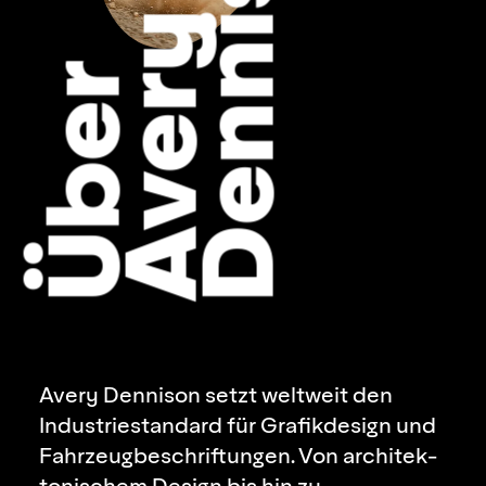
n
y
i
Ü
b
e
r
A
v
e
r
D
e
n
n
s
o
Avery Dennison setzt weltweit den
Industriestandard für Grafikdesign und
Fahrzeugbe­schriftungen. Von architek­