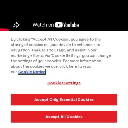
By clicking “Accept All Cookies”, you agree to the
Función de auto­curación SPF
storing of cookies on your device to enhance site
navigation, analyze site usage, and assist in our
marketing efforts. Via 'Cookie Settings' you can change
Vea cómo funciona la tecnología de autorre­
the settings of your cookies. For more information
paración SPF
about the cookies we use, click here to read
Cookie Notice
our
Cookies Settings
Accept Only Essential Cookies
Accept All Cookies