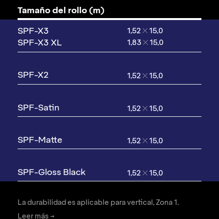
Tamaño del rollo (m)
1,52
✕
15,0
1,83
✕
15,0
1,52
✕
15,0
1,52
✕
15,0
1,52
✕
15,0
1,52
✕
15,0
La durabilidad es aplicable para vertical, Zona 1.
Leer más →