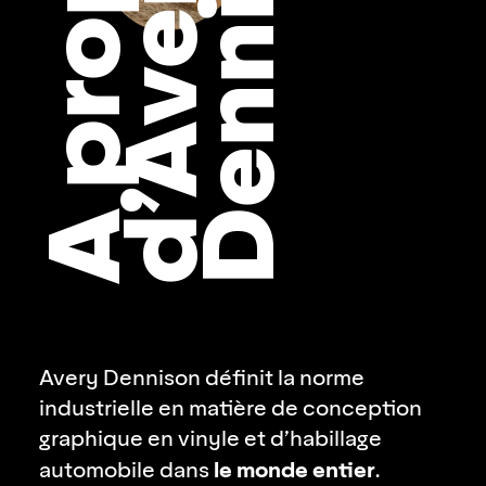
n
A
p
r
o
p
o
s
d
’
A
v
e
r
D
e
n
n
i
s
o
y
Avery Dennison définit la norme
industrielle en matière de conception
graphique en vinyle et d’habillage
le monde entier
automobile dans
.